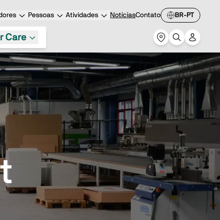
dores
Pessoas
Atividades
Notícias
Contato
BR-PT
r Care
t