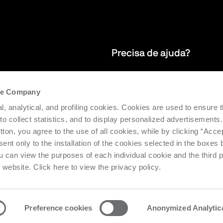
Precisa de ajuda?
eber nossa
Fornecemos serviço de assistência
the Company
 do mundo
para otimizar a eficiência e a produ
l, analytical, and profiling cookies. Cookies are used to ensure 
 to collect statistics, and to display personalized advertisements.
tton, you agree to the use of all cookies, while by clicking “Acce
Solicite assistência
ent only to the installation of the cookies selected in the boxes
u can view the purposes of each individual cookie and the third p
s website. Click here to view the privacy policy.
Preference cookies
Anonymized Analytic
o Urbino Nr. 1682 | Cap. Soc. € 27.402.593 i.v
Privacy center
Priv