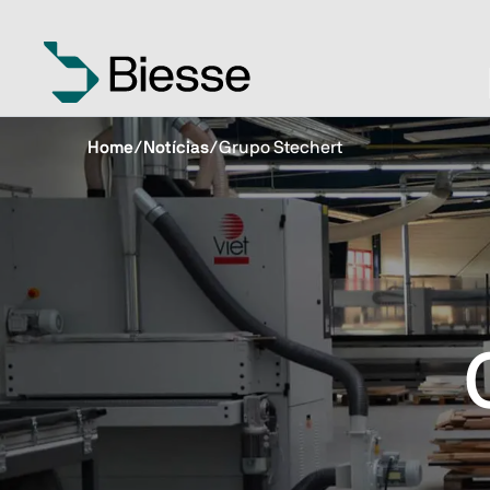
Home
/
Notícias
/
Grupo Stechert