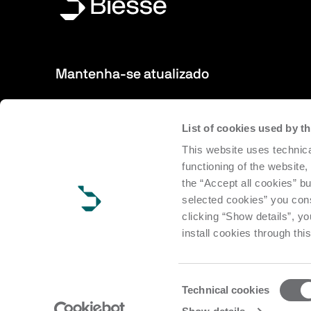
Mantenha-se atualizado
Novos produtos, eventos e notícias: inscreva-se para rec
List of cookies used by 
newsletter e mantenha-se atualizado sobre as novidades
This website uses technica
Biesse.
functioning of the website,
the “Accept all cookies” bu
Inscreva-se
selected cookies” you cons
clicking “Show details”, yo
install cookies through thi
Consent
Technical cookies
Selection
Copyright Biesse | CF e P.IVA IT 00113220412 Reg. Imp. Pesar