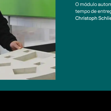
O módulo automá
tempo de entreg
Christoph Schlie