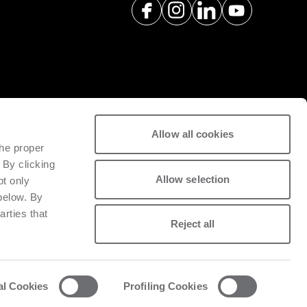
 pós-venda e peças de reposição
Allow all cookies
tividade do maquinário instalado.
the proper
 By clicking
Allow selection
pt only
 below. By
arties that
Reject all
al Cookies
Profiling Cookies
acy and cookie policy
List of cookies
Whistleblowing
Data Act