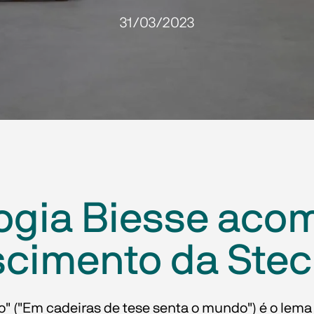
31/03/2023
logia Biesse aco
scimento da Stec
" ("Em cadeiras de tese senta o mundo") é o lem