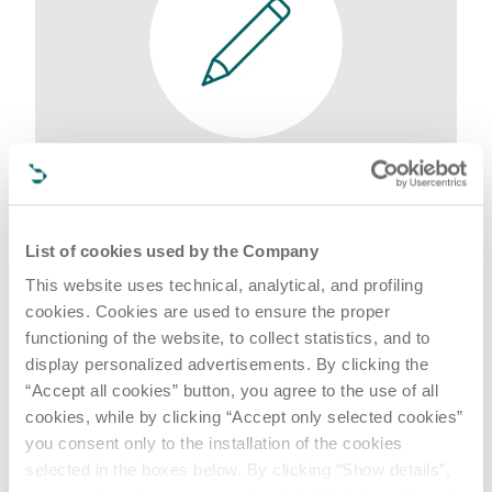
Demandez des
informations sur un
produit
List of cookies used by the Company
Une technologie vous intéresse et vous
This website uses technical, analytical, and profiling
souhaitez obtenir plus d'informations ?
cookies. Cookies are used to ensure the proper
Remplissez le formulaire de demande et nous
functioning of the website, to collect statistics, and to
vous contacterons dans les plus brefs délais
display personalized advertisements. By clicking the
Demandez des informations sur un produit
“Accept all cookies” button, you agree to the use of all
cookies, while by clicking “Accept only selected cookies”
you consent only to the installation of the cookies
selected in the boxes below. By clicking “Show details”,