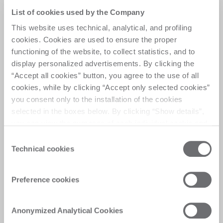
programmée
List of cookies used by the Company
Maintenez vos machines à un niveau de 
This website uses technical, analytical, and profiling
performance optimal grâce à des plans de 
cookies. Cookies are used to ensure the proper
maintenance planifiés conçus pour maximiser la 
functioning of the website, to collect statistics, and to
disponibilité et la fiabilité. 
display personalized advertisements. By clicking the
Demandez de l’aide
“Accept all cookies” button, you agree to the use of all
cookies, while by clicking “Accept only selected cookies”
you consent only to the installation of the cookies
selected in the boxes below. By clicking “Show details”,
you can view the purposes of each individual cookie and
the third parties that install cookies through this website.
Consent
Click here to view the privacy policy.
Technical cookies
Selection
Preference cookies
Anonymized Analytical Cookies