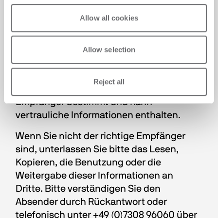
que son contenu.
Allow all cookies
Pour de plus amples renseignements, 
merci de consulter le site Internet 
www.biesse.com.
Allow selection
___________
Reject all
Diese E-Mail ist nur für die genannten 
Empfänger bestimmt und kann 
vertrauliche Informationen enthalten.
Wenn Sie nicht der richtige Empfänger 
sind, unterlassen Sie bitte das Lesen, 
Kopieren, die Benutzung oder die 
Weitergabe dieser Informationen an 
Dritte. Bitte verständigen Sie den 
Absender durch Rückantwort oder 
telefonisch unter +49 (0)7308 96060 über 