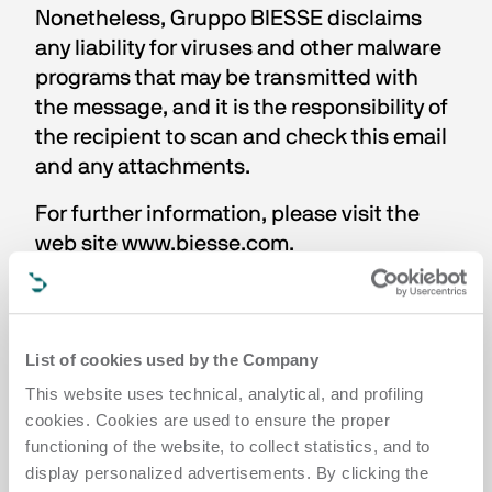
Nonetheless, Gruppo BIESSE disclaims 
any liability for viruses and other malware 
programs that may be transmitted with 
the message, and it is the responsibility of 
the recipient to scan and check this email 
and any attachments.
For further information, please visit the 
web site www.biesse.com. 
___________
Ce message provient du Groupe Biesse 
List of cookies used by the Company
(Via Della Meccanica 16, 61122 Pesaro – 
This website uses technical, analytical, and profiling
Italie).
cookies. Cookies are used to ensure the proper
Son contenu ainsi que toutes les pièces 
functioning of the website, to collect statistics, and to
jointes sont établis à l'attention exclusive 
display personalized advertisements. By clicking the