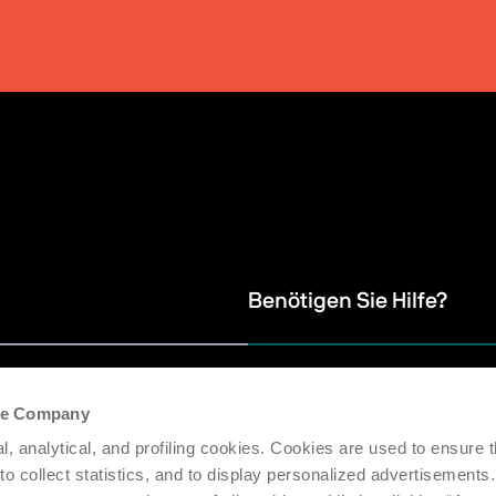
Benötigen Sie Hilfe?
 Newsletter,
Wir bieten einen Kunden- und Ersatz
den zu
Produktivität der installierten Masc
the Company
l, analytical, and profiling cookies. Cookies are used to ensure 
 to collect statistics, and to display personalized advertisements.
Serviceanfrage