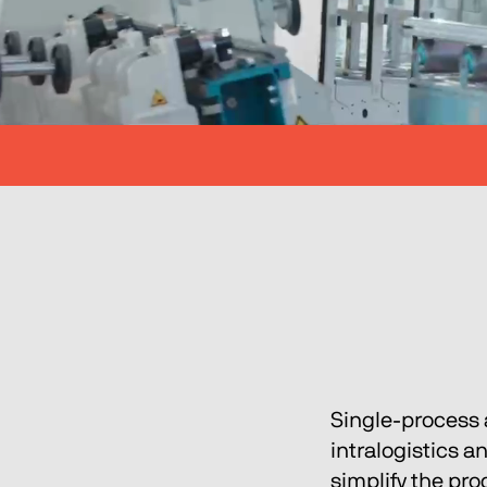
Single-process 
intralogistics a
simplify the pr