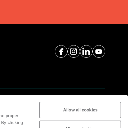
teilservice an, um die Effizienz und
hinen zu erhalten.
Allow all cookies
the proper
 By clicking