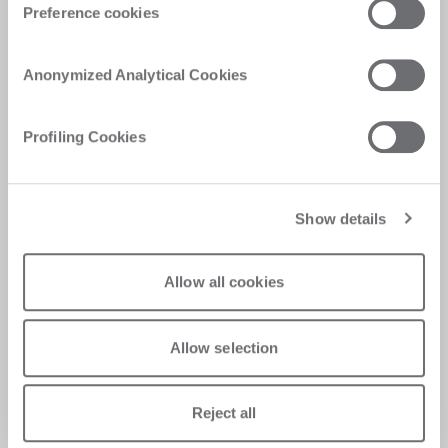
Preference cookies
Customer Care
Anonymized Analytical Cookies
Kundenspezifische Lösungen, schnelle und
Profiling Cookies
effiziente Antworten, Digitalisierung der
Erfahrungen für sofortige Zufriedenheit
Show details
Allow all cookies
Allow selection
Reject all