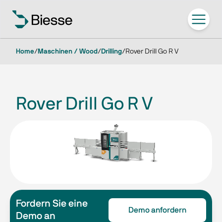
Home
/
Maschinen / Wood
/
Drilling
/
Rover Drill Go R V
Rover Drill Go R V
Fordern Sie eine
Demo anfordern
Demo an