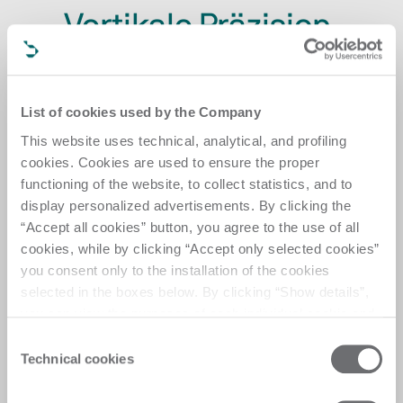
Vertikale Präzision,
geringer Platzbedarf:
die Lösung für moderne
List of cookies used by the Company
Handwerksbetriebe
This website uses technical, analytical, and profiling
cookies. Cookies are used to ensure the proper
functioning of the website, to collect statistics, and to
Kompakt und intuitiv: die vertikale Bohrlösung für 
den modernen Handwerksbetrieb. Diese vielseitige 
display personalized advertisements. By clicking the
Maschine ist auf Präzision und Effizienz ausgelegt 
“Accept all cookies” button, you agree to the use of all
und eignet sich optimal für wenig Platz in der 
cookies, while by clicking “Accept only selected cookies”
Werkstatt. Die Rover Drill Go liefert professionelle 
you consent only to the installation of the cookies
Ergebnisse und ihr benutzerfreundliches Design 
selected in the boxes below. By clicking “Show details”,
machen sie zur perfekten Wahl, um den 
you can view the purposes of each individual cookie and
Anforderungen des modernen Handwerks mit 
the third parties that install cookies through this website.
Consent
Präzision und Leichtigkeit gerecht zu werden.
Click here to view the privacy policy.
Technical cookies
Selection