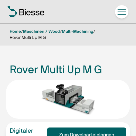
Home
/
Maschinen / Wood
/
Multi-Machining
/
Rover Multi Up M G
Rover Multi Up M G
Digitaler
Zum Download einloggen