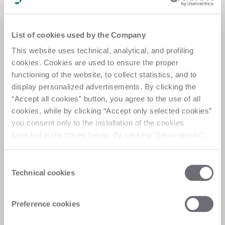
List of cookies used by the Company
This website uses technical, analytical, and profiling
cookies. Cookies are used to ensure the proper
functioning of the website, to collect statistics, and to
Remote-Support-
display personalized advertisements. By clicking the
Vertrag
“Accept all cookies” button, you agree to the use of all
cookies, while by clicking “Accept only selected cookies”
Profitieren Sie von kontinuierlichem technischem 
you consent only to the installation of the cookies
Remote-Support durch eine spezielle 
selected in the boxes below. By clicking “Show details”,
Servicevereinbarung, die auf Ihre betrieblichen 
you can view the purposes of each individual cookie and
Anforderungen zugeschnitten ist. 
the third parties that install cookies through this website.
Consent
1 Jahr. 
Click here to view the privacy policy.
Technical cookies
Selection
Sichern Sie sich kontinuierlichen Zugang zu 
technischem Experten-Support mit einem 
einjährigen Remote-Support-Vertrag, der schnelle 
Preference cookies
Reaktionszeiten und Betriebskontinuität 
gewährleistet. 