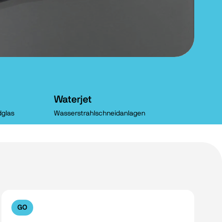
Waterjet
dglas
Wasserstrahlschneidanlagen
Filter zurücksetzen
GO