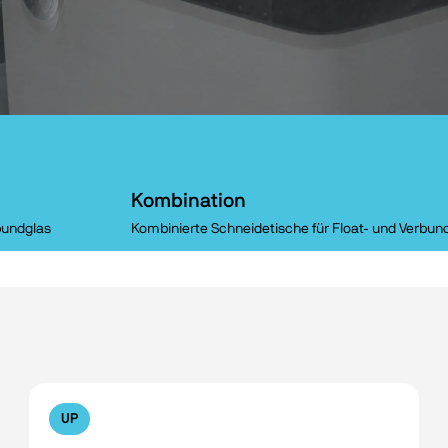
Kombination
bundglas
Kombinierte Schneidetische für Float- und Verbun
UP
No filters available