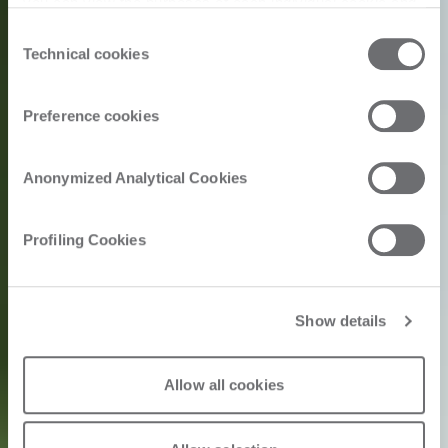
you can view the purposes of each individual cookie and
the third parties that install cookies through this website.
Consent
Click here to view the privacy policy.
Technical cookies
Selection
Preference cookies
Anonymized Analytical Cookies
Profiling Cookies
Show details
Allow all cookies