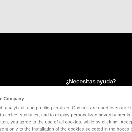
¿Necesitas ayuda?
the Company
 boletín para
Garantizamos asistencia postventa 
l, analytical, and profiling cookies. Cookies are used to ensure 
facilitar la eficiencia y productivid
 to collect statistics, and to display personalized advertisements.
tton, you agree to the use of all cookies, while by clicking “Acce
Solicita asistencia
ent only to the installation of the cookies selected in the boxes