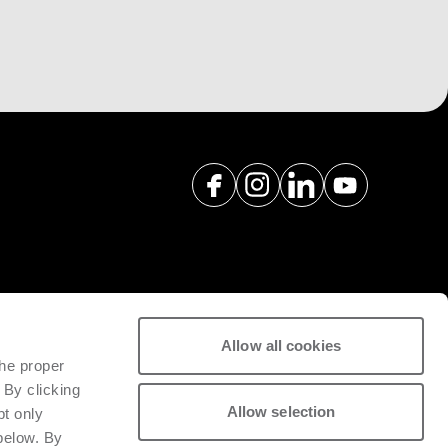
Allow all cookies
y servicios de repuestos para
the proper
ad de la maquinaria instalada.
 By clicking
Allow selection
pt only
 below. By