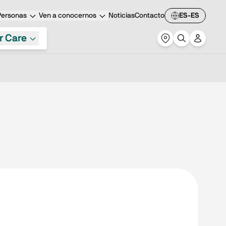
Personas
Ven a conocernos
Noticias
Contacto
ES-ES
r Care