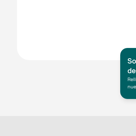
So
de
Rel
nue