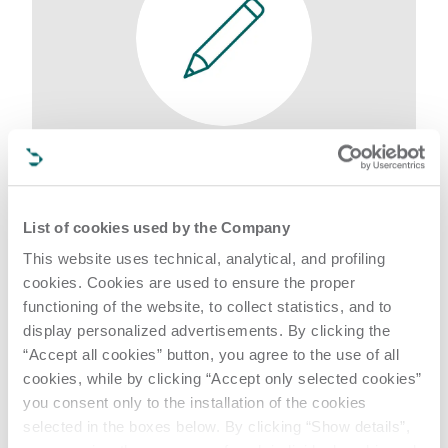
Demandez des
informations sur un
produit
List of cookies used by the Company
Une technologie vous intéresse et vous
This website uses technical, analytical, and profiling
souhaitez obtenir plus d'informations ?
cookies. Cookies are used to ensure the proper
Remplissez le formulaire de demande et nous
functioning of the website, to collect statistics, and to
vous contacterons dans les plus brefs délais
display personalized advertisements. By clicking the
Demandez des informations sur un produit
“Accept all cookies” button, you agree to the use of all
cookies, while by clicking “Accept only selected cookies”
you consent only to the installation of the cookies
selected in the boxes below. By clicking “Show details”,