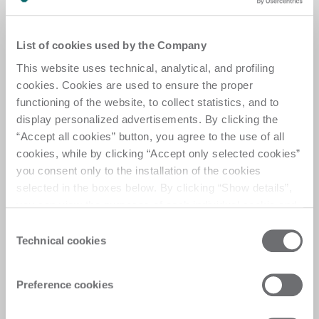
Doublez la ligne de
production, augmentez
List of cookies used by the Company
votre productivité
This website uses technical, analytical, and profiling
cookies. Cookies are used to ensure the proper
functioning of the website, to collect statistics, and to
Processus efficient, haute productivité : coupe 
display personalized advertisements. By clicking the
longitudinale et transversale en un seul passage. 
“Accept all cookies” button, you agree to the use of all
Deux lignes de coupe indépendantes et 
cookies, while by clicking “Accept only selected cookies”
synchronisées alimentées par un système de 
you consent only to the installation of the cookies
chargement à table élévatrice. La solution idéale 
selected in the boxes below. By clicking “Show details”,
pour la production de grands volumes et la 
you can view the purposes of each individual cookie and
découpe de panneaux en paquets.
the third parties that install cookies through this website.
Consent
Click here to view the privacy policy.
Technical cookies
Selection
Preference cookies
Customer Care