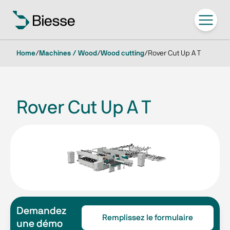
Home
/
Machines / Wood
/
Wood cutting
/
Rover Cut Up A T
Rover Cut Up A T
Demandez
Remplissez le formulaire
une démo