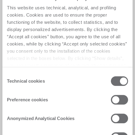
Jaga mesin Anda tetap beroperasi pada performa 
This website uses technical, analytical, and profiling
terbaik dengan rencana pemeliharaan terjadwal 
cookies. Cookies are used to ensure the proper
yang dirancang untuk memaksimalkan waktu 
functioning of the website, to collect statistics, and to
operasional dan keandalan. 
display personalized advertisements. By clicking the
Minta dukungan
“Accept all cookies” button, you agree to the use of all
cookies, while by clicking “Accept only selected cookies”
you consent only to the installation of the cookies
selected in the boxes below. By clicking “Show details”,
you can view the purposes of each individual cookie and
the third parties that install cookies through this website.
Consent
Click here to view the privacy policy.
Technical cookies
Selection
Preference cookies
Anonymized Analytical Cookies