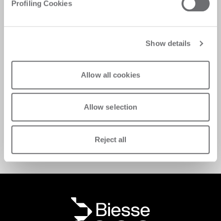
Profiling Cookies
Show details
Paket khusus
Allow all cookies
Temukan penawaran khusus untuk layanan 
pemeliharaan dan manfaatkan peluang untuk 
Allow selection
meningkatkan kinerja dan umur mesin. 
Minta dukungan
Reject all