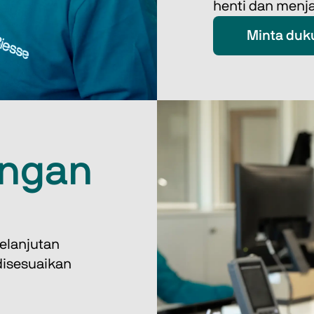
henti dan menja
Minta du
ungan
elanjutan 
disesuaikan 