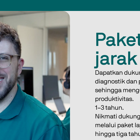
Pake
jarak
Dapatkan dukun
diagnostik dan 
sehingga mengu
produktivitas. 
1–3 tahun. 
Nikmati dukunga
melalui paket la
hingga tiga ta