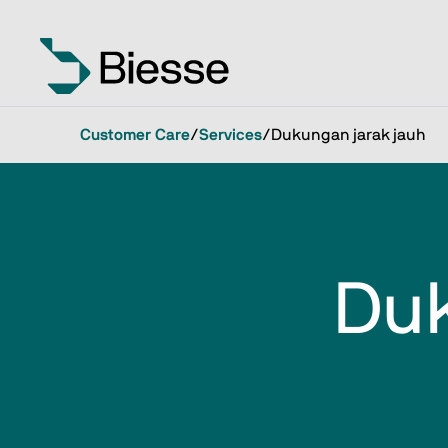
Customer Care
/
Services
/
Dukungan jarak jauh
Duk