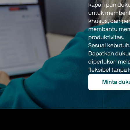
kapan pun duku
untuk memberik
khusus, dan pen
membantu mema
produktivitas. 
Sesuai kebutuh
Dapatkan dukun
diperlukan mela
fleksibel tanpa
Minta du