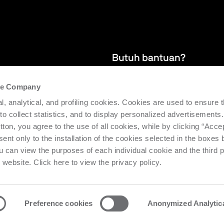
Butuh bantuan?
the Company
dan
Kami menyediakan layanan purna j
l, analytical, and profiling cookies. Cookies are used to ensure 
a Biesse.
mendukung efisiensi dan produktiv
 to collect statistics, and to display personalized advertisements.
tton, you agree to the use of all cookies, while by clicking “Acce
Minta dukungan
ent only to the installation of the cookies selected in the boxes
u can view the purposes of each individual cookie and the third p
s website. Click here to view the privacy policy.
Preference cookies
Anonymized Analytic
o Urbino Nr. 1682 | Cap. Soc. € 27.402.593 i.v
Privacy center
Priv