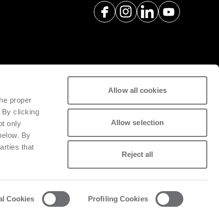
Allow all cookies
ual dan suku cadang untuk
the proper
itas mesin yang terpasang.
 By clicking
Allow selection
pt only
 below. By
arties that
Reject all
al Cookies
Profiling Cookies
acy and cookie policy
List of cookies
Whistleblowing
Data Act