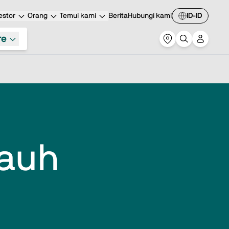
estor
Orang
Temui kami
Berita
Hubungi kami
ID-ID
re
jauh