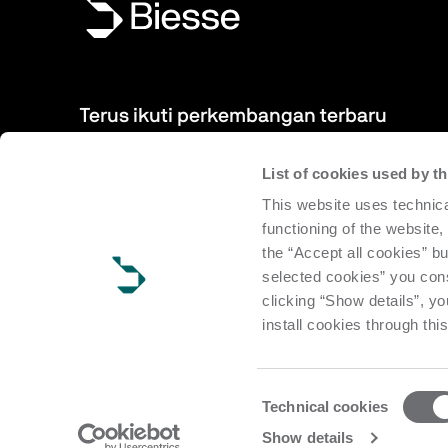
Terus ikuti perkembangan terbaru
List of cookies used by 
Produk, acara, berita terbaru: Berlangganan buletin kami 
This website uses technica
dapatkan informasi terbaru tentang berita-berita dari duni
functioning of the website,
the “Accept all cookies” bu
Berlangganan
selected cookies” you cons
clicking “Show details”, yo
install cookies through thi
Consent
Technical cookies
Selection
Copyright Biesse | CF e P.IVA IT 00113220412 Reg. Imp. Pesar
Show details