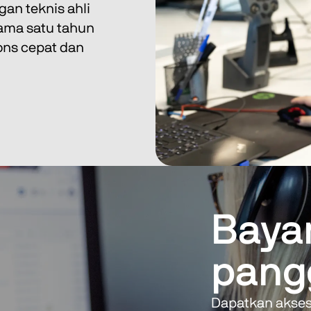
an teknis ahli 
ama satu tahun 
ns cepat dan 
Bayar
pang
Dapatkan akses 