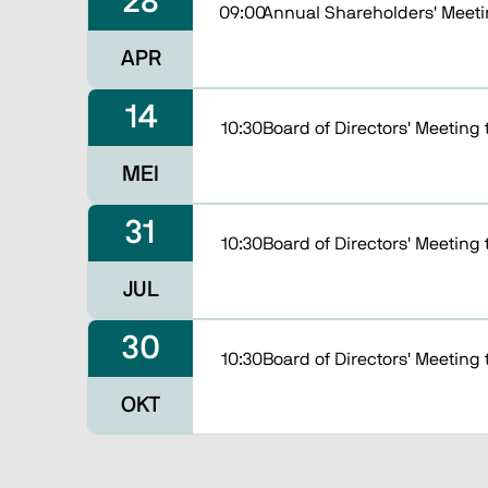
28
09:00
Annual Shareholders' Meeti
APR
14
10:30
Board of Directors' Meeting 
MEI
31
10:30
Board of Directors' Meeting 
JUL
30
10:30
Board of Directors' Meeting 
OKT