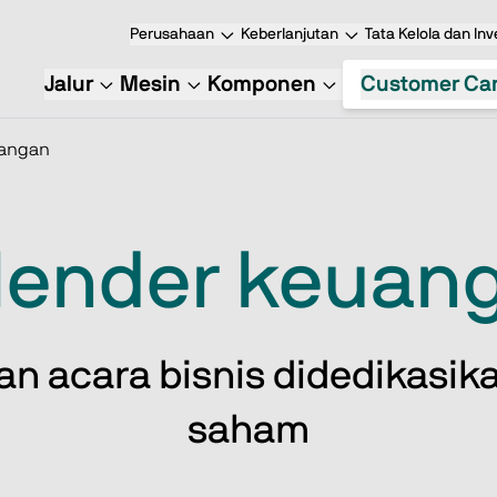
Perusahaan
Keberlanjutan
Tata Kelola dan Inv
Jalur
Mesin
Komponen
Customer Ca
uangan
lender keuan
an acara bisnis didedikasi
saham