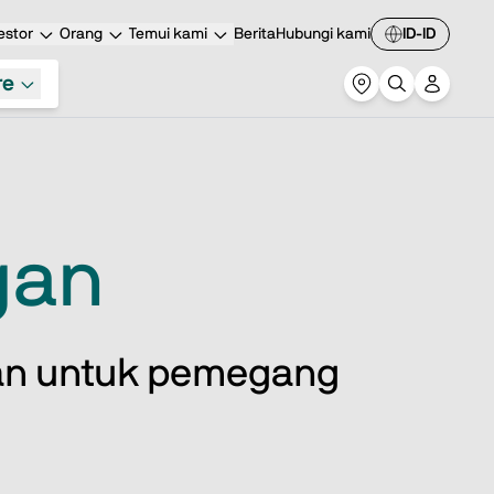
estor
Orang
Temui kami
Berita
Hubungi kami
ID-ID
re
gan
kan untuk pemegang 