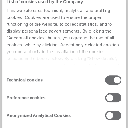
List of cookies used by the Company
Programmi Prime.
This website uses technical, analytical, and profiling
cookies. Cookies are used to ensure the proper
Garantisci un accesso rapido ai ricambi originali 
functioning of the website, to collect statistics, and to
attraverso programmi dedicati progettati per 
display personalized advertisements. By clicking the
ridurre i tempi di fermo e mantenere elevata la 
“Accept all cookies” button, you agree to the use of all
produttività. 
cookies, while by clicking “Accept only selected cookies”
Richiedi assistenza
you consent only to the installation of the cookies
selected in the boxes below. By clicking “Show details”,
you can view the purposes of each individual cookie and
the third parties that install cookies through this website.
Consent
Click here to view the privacy policy.
Technical cookies
Selection
Preference cookies
Anonymized Analytical Cookies