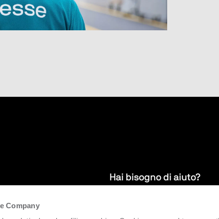
Hai bisogno di aiuto?
the Company
 per restare
Garantiamo servizi di assistenza po