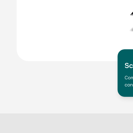
Sc
Com
con