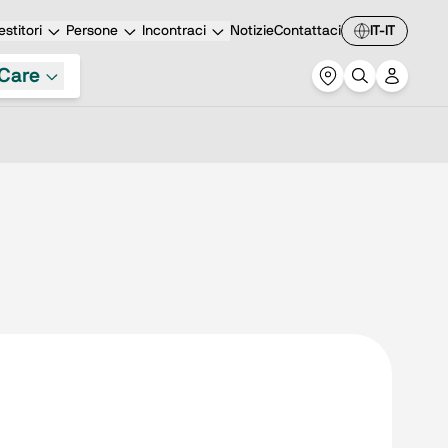
stitori
Persone
Incontraci
Notizie
Contattaci
IT-IT
Care