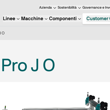
Azienda
Sostenibilità
Governance e Inve
Linee
Macchine
Componenti
Customer 
J O
Pro J O