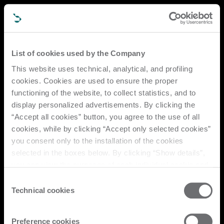
List of cookies used by the Company
This website uses technical, analytical, and profiling
最新情報をお届けします。
cookies. Cookies are used to ensure the proper
functioning of the website, to collect statistics, and to
display personalized advertisements. By clicking the
ニュースレターに登録していただくと、新製品、ショールームイベン
ト、展示会など、ビエッセの最新情報をご案内します。
“Accept all cookies” button, you agree to the use of all
cookies, while by clicking “Accept only selected cookies”
you consent only to the installation of the cookies
申し込む
selected in the boxes below. By clicking “Show details”,
サポートが必要ですか？
you can view the purposes of each individual cookie and
the third parties that install cookies through this website.
Consent
Click here to view the privacy policy.
Technical cookies
Selection
マシンの動作効率と生産性向上をサポートするために、専門のエンジニ
アによるアフターサービスやスペアパーツをご案内・提供しています。
Preference cookies