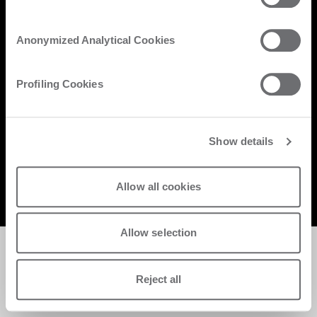
サポートを希望する
Anonymized Analytical Cookies
Copyright Biesse | CF e P.IVA IT 00113220412 Reg. Imp. Pesaro Urbino
Nr. 1682 | Cap. Soc. € 27.402.593 i.v
Profiling Cookies
Privacy center
Privacy and cookie policy
List of cookies
Whistleblowing
Show details
Data Act
Allow all cookies
Allow selection
Reject all