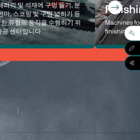
 세라믹 및 석재에 구멍 뚫기, 분
Finish
 연마, 스코링 및 구멍 넓히기 등 
한 유형의 동작을 수행하기 위
Machines for
가공 센터입니다
finishing na