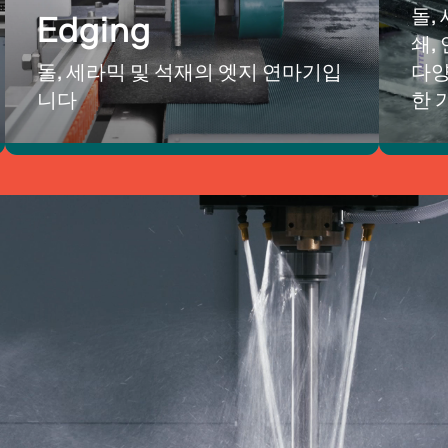
돌,
Edging
쇄,
돌, 세라믹 및 석재의 엣지 연마기입
다양
니다
한 