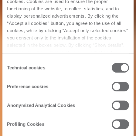
cookies. Cookies are used to ensure the proper
functioning of the website, to collect statistics, and to
display personalized advertisements. By clicking the
“Accept all cookies” button, you agree to the use of all
cookies, while by clicking “Accept only selected cookies”
you consent only to the installation of the cookies
selected in the boxes below. By clicking “Show details”,
you can view the purposes of each individual cookie and
the third parties that install cookies through this website.
Consent
Click here to view the privacy policy.
Technical cookies
Selection
Preference cookies
Anonymized Analytical Cookies
Profiling Cookies