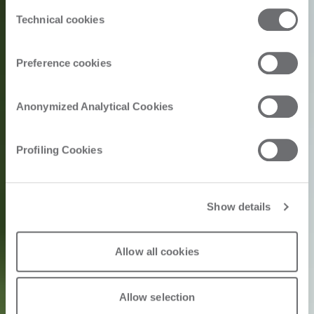
the third parties that install cookies through this website.
Consent
Click here to view the privacy policy.
Technical cookies
Selection
Preference cookies
Anonymized Analytical Cookies
Profiling Cookies
Show details
Allow all cookies
Allow selection