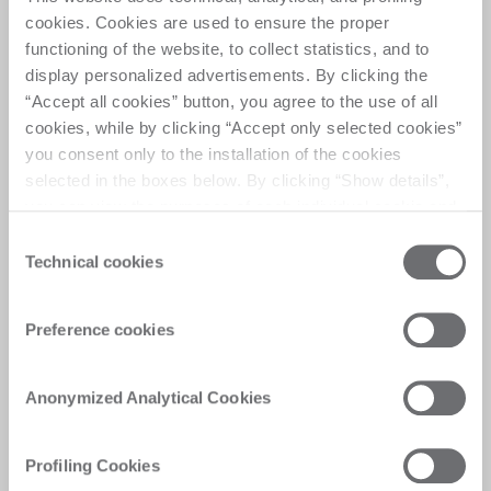
mediante programas específicos diseñados para 
cookies. Cookies are used to ensure the proper
reducir los tiempos de inactividad y mantener la 
functioning of the website, to collect statistics, and to
productividad. 
display personalized advertisements. By clicking the
Solicita asistencia
“Accept all cookies” button, you agree to the use of all
cookies, while by clicking “Accept only selected cookies”
you consent only to the installation of the cookies
selected in the boxes below. By clicking “Show details”,
you can view the purposes of each individual cookie and
the third parties that install cookies through this website.
Consent
Click here to view the privacy policy.
Technical cookies
Selection
Preference cookies
Anonymized Analytical Cookies
Profiling Cookies