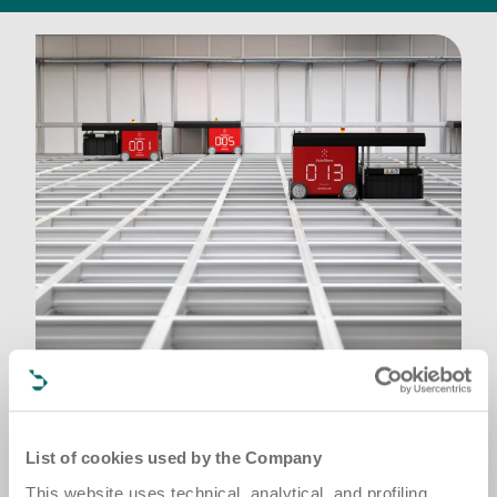
Programas Prime.
List of cookies used by the Company
Garantice un acceso rápido a repuestos originales 
This website uses technical, analytical, and profiling