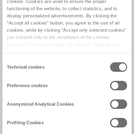
cookies. Cookies are used to ensure the proper
Yêu cầu hỗ trợ
functioning of the website, to collect statistics, and to
display personalized advertisements. By clicking the
“Accept all cookies” button, you agree to the use of all
cookies, while by clicking “Accept only selected cookies”
you consent only to the installation of the cookies
selected in the boxes below. By clicking “Show details”,
you can view the purposes of each individual cookie and
the third parties that install cookies through this website.
Consent
Click here to view the privacy policy.
Technical cookies
Selection
Preference cookies
Anonymized Analytical Cookies
Profiling Cookies