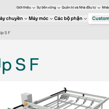
Giới thiệu
Sự bền vững
Quản trị và Nhà đầu tư
Nhâ
ây chuyền
Máy móc
Các bộ phận
Custom
Up S F
p S F