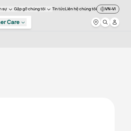
n sự
Gặp gỡ chúng tôi
Tin tức
Liên hệ chúng tôi
VN-VI
er Care