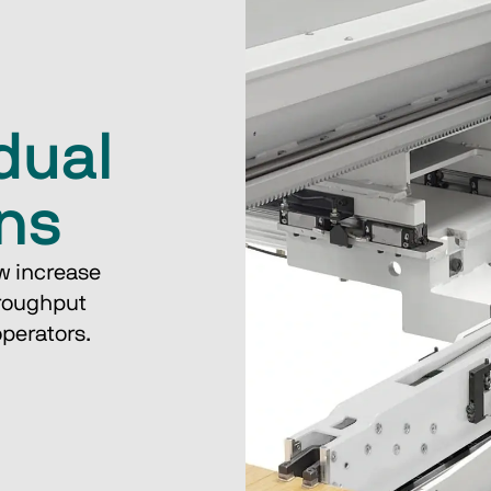
dual
ons
w increase 
hroughput 
operators.