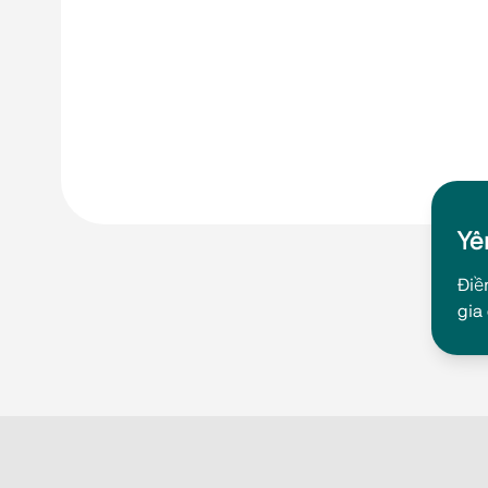
Yê
Điề
gia