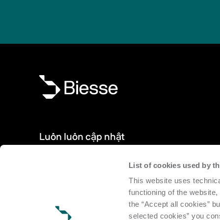
Luôn luôn cập nhật
List of cookies used by 
Sản phẩm, sự kiện, tin tức mới: Đăng ký nhận bản tin của c
This website uses technica
cập nhật tin tức từ thế giới Biesse.
functioning of the website,
the “Accept all cookies” bu
Đăng ký
selected cookies” you cons