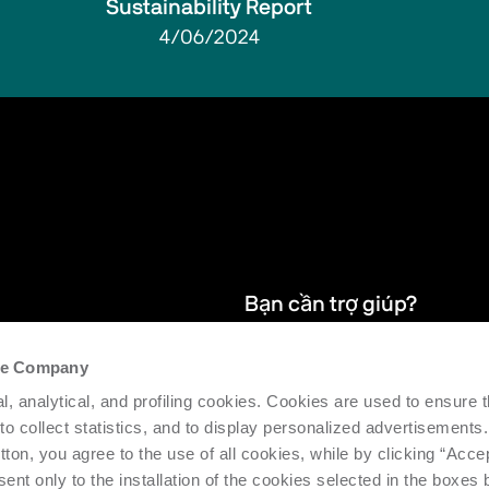
Sustainability Report
4/06/2024
Bạn cần trợ giúp?
the Company
húng tôi và
Chúng tôi cung cấp dịch vụ hậu mãi
l, analytical, and profiling cookies. Cookies are used to ensure 
hỗ trợ hiệu quả và năng suất của m
 to collect statistics, and to display personalized advertisements.
tton, you agree to the use of all cookies, while by clicking “Acce
Yêu cầu hỗ trợ
ent only to the installation of the cookies selected in the boxes