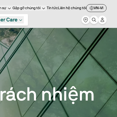
n sự
Gặp gỡ chúng tôi
Tin tức
Liên hệ chúng tôi
VN-VI
er Care
trách nhiệm