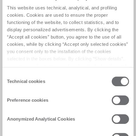
This website uses technical, analytical, and profiling
cookies. Cookies are used to ensure the proper
functioning of the website, to collect statistics, and to
display personalized advertisements. By clicking the
“Accept all cookies” button, you agree to the use of all
cookies, while by clicking “Accept only selected cookies”
you consent only to the installation of the cookies
selected in the boxes below. By clicking “Show details”,
you can view the purposes of each individual cookie and
the third parties that install cookies through this website.
Consent
Click here to view the privacy policy.
请求参观
Technical cookies
Selection
是否想通过参加数字演示或参观我们的展厅来了
解更多关于我们的技术？填写表格，说明您的要
Preference cookies
求，我们的专家会尽快与您联系
发送请求
Anonymized Analytical Cookies