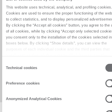
Sonstiges
This website uses technical, analytical, and profiling cookies
Jahr
Cookies are used to ensure the proper functioning of the web
to collect statistics, and to display personalized advertiseme
By clicking the “Accept all cookies” button, you agree to the 
of all cookies, while by clicking “Accept only selected cookie
BIESSE PARTICIPATES ITALIAN
you consent only to the installation of the cookies selected in
5. Okt.
EXCELLENCES MID CORPORATE
boxes below. By clicking “Show details”, you can view the
CONFERENCE 2023 ORGANIZED
purposes of each individual cookie and the third parties that
BIESSE PARTICIPATES ESN
BY INTESA SANPAOLO HELD IN
install cookies through this website. Click here to view the
26. Mai
EUROPEAN CONFERENCE 2023
PARIS
privacy policy.
Consent
Technical cookies
Selection
BIESSE PARTICIPATES EURONEXT
17. März
STAR CONFERENCE 2023
ORGANIZED BY BORSA ITALIANA
Preference cookies
HELD IN MILAN
Anonymized Analytical Cookies