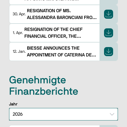
PORCELLINI AS NEW DIRECTOR,
RESIGNATION OF MS.
DEPUTY CHIEF EXECUTIVE
30. Apr.
ALESSANDRA BARONCIANI FROM
OFFICER, CFO AND INVESTOR
THE POSITION OF DIRECTOR
RELATOR BY CO-OPTATION
RESIGNATION OF THE CHIEF
1. Apr.
FINANCIAL OFFICER, THE
MANAGER IN CHARGE OF
BIESSE ANNOUNCES THE
PREPARING THE COMPANY'S
12. Jan.
APPOINTMENT OF CATERINA DE
FINANCIAL REPORTS AND THE
ROSSI AS CHIEF HUMAN
INVESTOR RELATOR
RESOURCES OFFICER AND THE
ASSIGNMENT OF THE NEW ROLE
Genehmigte
OF BIESSE ACADEMY DIRECTOR
Finanzberichte
TO ENRICO TINTI
Jahr