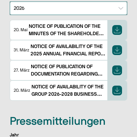
NOTICE OF PUBLICATION OF THE
20. Mai
MINUTES OF THE SHAREHOLDERS'
MEETING HELD ON 28 APRIL 2026
NOTICE OF AVAILABILITY OF THE
31. März
2025 ANNUAL FINANCIAL REPORT
AND SHAREHOLDERS’ MEETING
NOTICE OF PUBLICATION OF
DOCUMENTATION
27. März
DOCUMENTATION REGARDING
THE SHAREHOLDERS' MEETING
NOTICE OF AVAILABILITY OF THE
OF APRIL 28, 2026
20. März
GROUP 2026-2028 BUSINESS
PLAN
Pressemitteilungen
Jahr