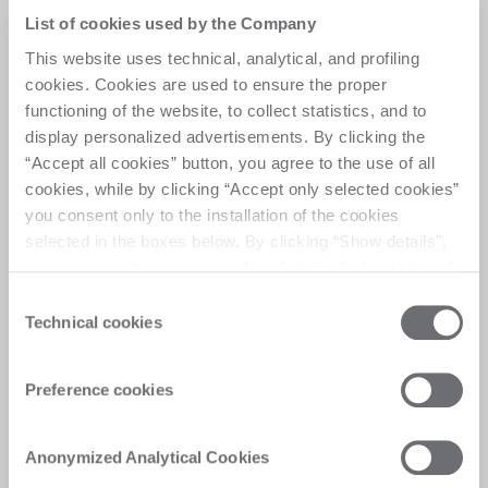
Precision Robotic
List of cookies used by the Company
Sanding: Automated
This website uses technical, analytical, and profiling
cookies. Cookies are used to ensure the proper
craftsmanship quality
functioning of the website, to collect statistics, and to
display personalized advertisements. By clicking the
A cutting-edge robotic sanding solution ensures 
“Accept all cookies” button, you agree to the use of all
stability, repeatability, and adaptability, while 
cookies, while by clicking “Accept only selected cookies”
replicating the high-quality results of manual 
you consent only to the installation of the cookies
orbital sanding.
selected in the boxes below. By clicking “Show details”,
you can view the purposes of each individual cookie and
the third parties that install cookies through this website.
Consent
Click here to view the privacy policy.
Technical cookies
Selection
Customer Care
Preference cookies
Personalised solutions, quick and efficient
Anonymized Analytical Cookies
answers, and digitalised experiences for