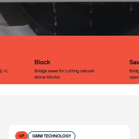
Block
Sa
팅 시
Bridge saws for cutting natural
Bridg
stone blocks
oper
UP
GMM TECHNOLOGY
No filters available