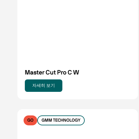
Master Cut Pro C W
자세히 보기
GO
GMM TECHNOLOGY