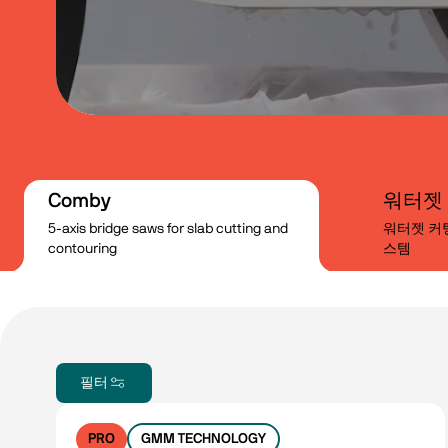
Comby
워터젯
5-axis bridge saws for slab cutting and
워터젯 커
contouring
스템
필터
PRO
GMM TECHNOLOGY