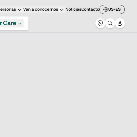
Personas
Ven a conocernos
Noticias
Contacto
US-ES
r Care