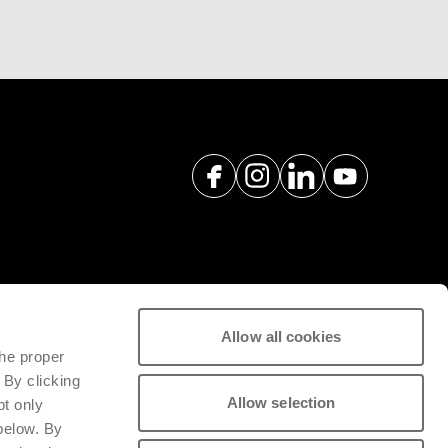
Allow all cookies
y servicios de repuestos para
the proper
ad de la maquinaria instalada.
 By clicking
Allow selection
pt only
 below. By