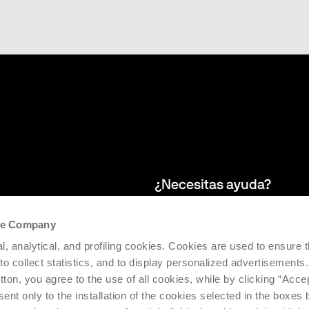
¿Necesitas ayuda?
the Company
 boletín para
Garantizamos asistencia postventa 
l, analytical, and profiling cookies. Cookies are used to ensure 
facilitar la eficiencia y productivid
 to collect statistics, and to display personalized advertisements.
tton, you agree to the use of all cookies, while by clicking “Acce
Solicita asistencia
ent only to the installation of the cookies selected in the boxes